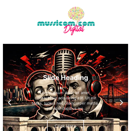
Slide Heading
Lorem ipsum dolor sit amet,
consectetur adipiscing elit. Ut elit
tellus, luctus nec ullamcorper mattis,
pulvinar dapibus leo.
Click Here